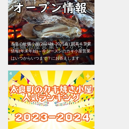
糸島の牡蠣小屋(2024秋-2025春) 開幕＆営業
情報(年末年始)～今シーズンのカキ小屋営業
はいつからいつまで？にお答えします