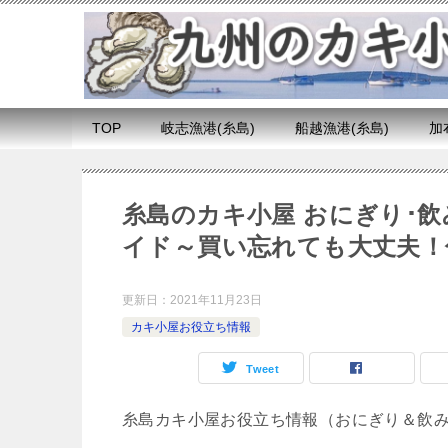
TOP
岐志漁港(糸島)
船越漁港(糸島)
加
糸島のカキ小屋 おにぎり･
イド～買い忘れても大丈夫！
更新日：
2021年11月23日
カキ小屋お役立ち情報
Tweet
糸島カキ小屋お役立ち情報（おにぎり＆飲み