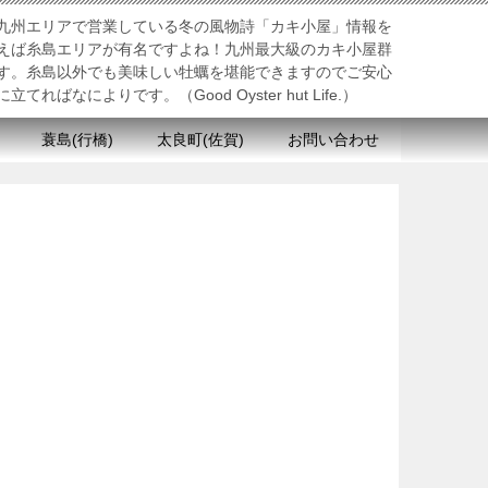
九州エリアで営業している冬の風物詩「カキ小屋」情報を
えば糸島エリアが有名ですよね！九州最大級のカキ小屋群
す。糸島以外でも美味しい牡蠣を堪能できますのでご安心
ばなによりです。（Good Oyster hut Life.）
蓑島(行橋)
太良町(佐賀)
お問い合わせ