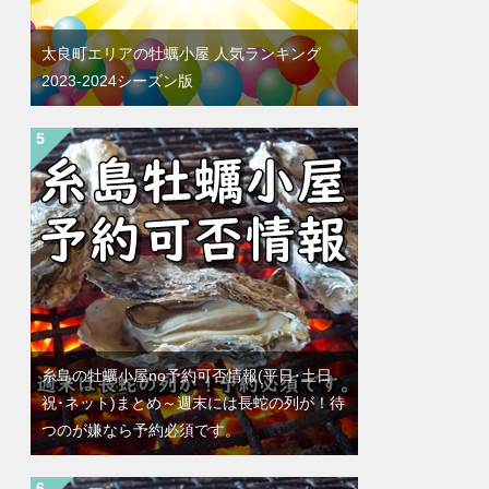
太良町エリアの牡蠣小屋 人気ランキング
2023-2024シーズン版
糸島の牡蠣小屋no予約可否情報(平日･土日
祝･ネット)まとめ～週末には長蛇の列が！待
つのが嫌なら予約必須です。