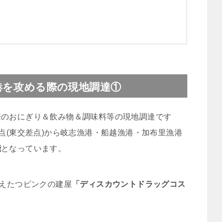
港を攻める際の現地調達①
際のおにぎり＆飲み物＆調味料等の現地調達です
点(東交差点)から岐志漁港・船越漁港・加布里漁港
能
となっています。
びえたつピンクの建屋
「ディスカウントドラッグコス