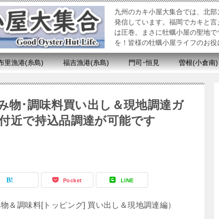
九州のカキ小屋大集合では、北部
発信しています。福岡でカキと言
は圧巻。まさに牡蠣小屋の聖地で
を！皆様の牡蠣小屋ライフのお役に立てれ
布里漁港(糸島)
福吉漁港(糸島)
門司･恒見
曽根(小倉南)
飲み物･調味料買い出し＆現地調達ガ
付近で持込品調達が可能です
Pocket
LINE
物＆調味料[トッピング] 買い出し＆現地調達編）