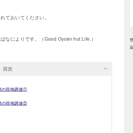
入れておいてください。
です。（Good Oyster hut Life.）
目次
際の現地調達①
際の現地調達②