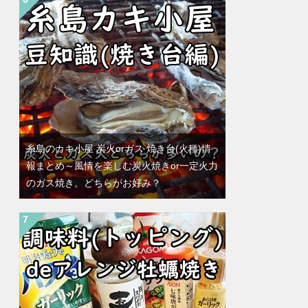
糸島のカキ小屋 炭火orガス 焼き台(火種)情
報まとめ～風情を楽しむ炭火焼きor一定火力
のガス焼き。どちらがお好み？